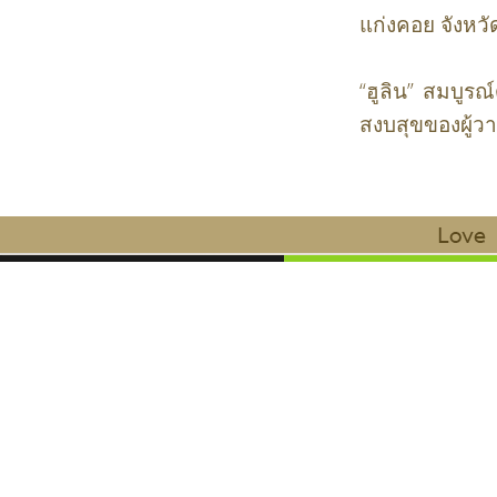
แก่งคอย จังหวั
“ฮูลิน” สมบูรณ
สงบสุขของผู้ว