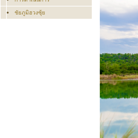
ชัยภูมิฮวงซุ้ย