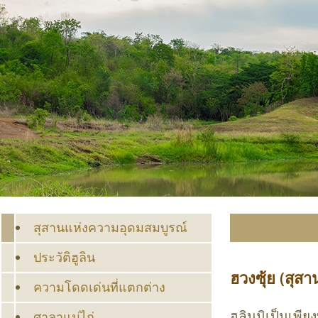
สุสานแห่งความอุดมสมบูรณ์
ประวัติฮูลิน
ฮวงซุ้ย (สุสา
ความโดดเด่นที่แตกต่าง
ฮูลินมิเป็นเพี
ศาลาแม่ไก่