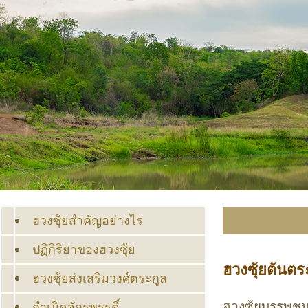
ฮวงซุ้ยสำคัญอย่างไร
ปฏิกิริยาของฮวงซุ้ย
ฮวงซุ้ยต้นตร
ฮวงซุ้ยส่งเสริมวงศ์ตระกูล
ฮวงซุ้ยบรรพชนเ
กำเนิดจักรพรรดิ์