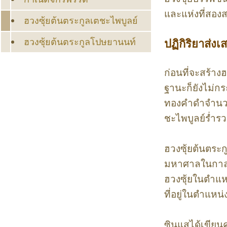
และแห่งที่สอง
ฮวงซุ้ยต้นตระกูลเตชะไพบูลย์
ฮวงซุ้ยต้นตระกูลโปษยานนท์
ปฏิกิริยาส่งเ
ก่อนที่จะสร้าง
ฐานะก็ยังไม่ก
ทองคำดำจำนวนม
ชะไพบูลย์ร่ำร
ฮวงซุ้ยต้นตระก
มหาศาลในกาลต่อ
ฮวงซุ้ยในตำแหน
ที่อยู่ในตำแห
ซินแสได้เขียน