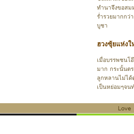
ทำนาจึงขอสมมุต
ร่ำรวยมากกว่า
บูชา
ฮวงซุ้ยแห่งใ
เมื่อบรรพชนโอ๊
มาก กระนั้นตระ
ลูกหลานไม่ได้
เป็นหย่อมๆจนทำ